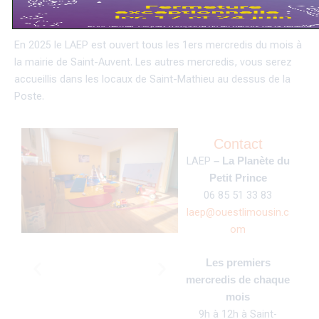
Nouveauté en 2025 !
En 2025 le LAEP est ouvert tous les 1ers mercredis du mois à
la mairie de Saint-Auvent. Les autres mercredis, vous serez
accueillis dans les locaux de Saint-Mathieu au dessus de la
Poste.
Contact
LAEP
– La Planète du
Petit Prince
06 85 51 33 83
laep@ouestlimousin.c
om
Les premiers
mercredis de chaque
mois
9h à 12h à Saint-