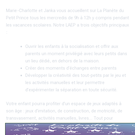
Marie-Charlotte et Janka vous accueillent sur La Planète du
Petit Prince tous les mercredis de 9h à 12h y compris pendant
les vacances scolaires. Notre LAEP a trois objectifs principaux
:
Ouvrir les enfants à la socialisation et offrir aux
parents un moment privilégié avec leurs petits dans
un lieu dédié, en dehors de la maison.
Créer des moments d’échanges entre parents
Développer la créativité des tout-petits par le jeu et
les activités manuelles et leur permettre
d’expérimenter la séparation en toute sécurité.
Votre enfant pourra profiter d’un espace de jeux adaptés à
son âge : jeux d’imitation, de construction, de motricité, de
transvasement, activités manuelles, livres… Tout pour
favoriser l’éveil et l’épanouissement de votre enfant.