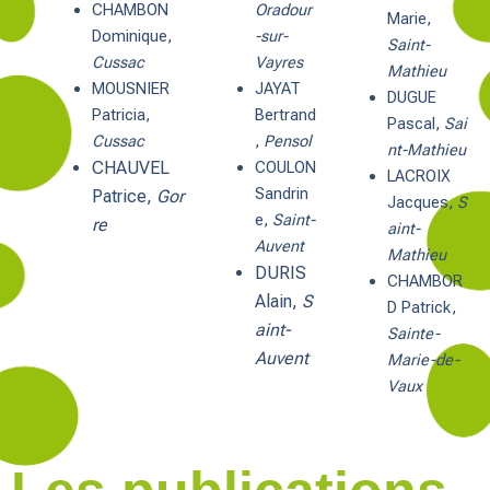
CHAMBON
Oradour
Marie,
Dominique,
-sur-
Saint-
Cussac
Vayres
Mathieu
MOUSNIER
JAYAT
DUGUE
Patricia,
Bertrand
Pascal,
Sai
Cussac
,
Pensol
nt-Mathieu
CHAUVEL
COULON
LACROIX
Sandrin
Patrice,
Gor
Jacques,
S
e,
Saint-
re
aint-
Auvent
Mathieu
DURIS
CHAMBOR
Alain,
S
D Patrick,
aint-
Sainte-
Auvent
Marie-de-
Vaux