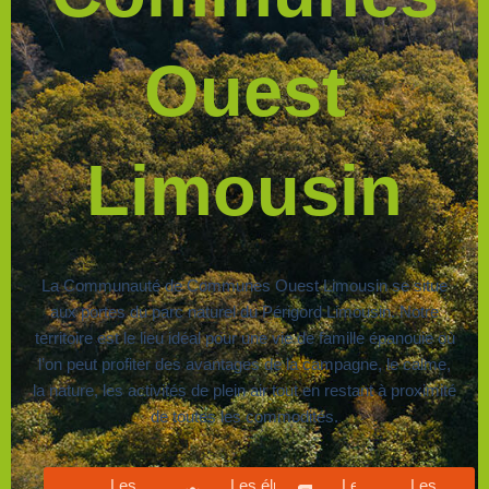
Ouest
Limousin
La Communauté de Communes Ouest Limousin se situe
aux portes du parc naturel du Périgord Limousin. Notre
territoire est le lieu idéal pour une vie de famille épanouie où
l’on peut profiter des avantages de la campagne, le calme,
la nature, les activités de plein air tout en restant à proximité
de toutes les commodités.
Les
Les élus
Les
Les