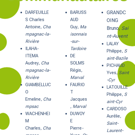
DARFEUILLE
BARUSS
GRANDC
S Charles
AUD
OING
Antoine,
Cha
Guy,
Ma
Bruno,
Sai
mpagnac-la-
isonnais
nt-Auvent
Rivière
-sur-
LALAY
ILAHA-
Tardoire
Philippe,
S
ITEMA
DE
aint-Bazile
Audrey,
Cha
SOLMS
PICHAUD
mpagnac-la-
Régis,
Yves,
Saint
Rivière
Marval
-Cyr
GIAMBELLUC
FAURIO
LATOUILLE
O
T
Philippe,
S
Emeline,
Cha
Jacques
aint-Cyr
mpsac
,
Marval
CARDOSO
WACHENHEI
DUWOY
Aurélie,
M
E
Saint-
Charles,
Cha
Pierre-
Laurent-