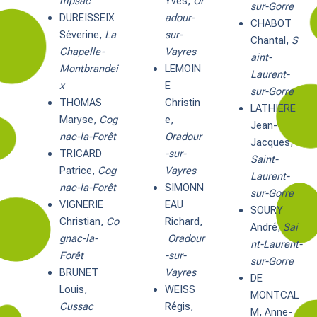
mpsac
Yves,
Or
sur-Gorre
DUREISSEIX
adour-
CHABOT
Séverine,
La
sur-
Chantal,
S
Chapelle-
Vayres
aint-
Montbrandei
LEMOIN
Laurent-
x
E
sur-Gorre
THOMAS
Christin
LATHIERE
Maryse,
Cog
e,
Jean-
nac-la-Forêt
Oradour
Jacques,
TRICARD
-sur-
Saint-
Patrice,
Cog
Vayres
Laurent-
nac-la-Forêt
SIMONN
sur-Gorre
VIGNERIE
EAU
SOURY
Christian,
Co
Richard,
André,
Sai
gnac-la-
Oradour
nt-Laurent-
Forêt
-sur-
sur-Gorre
BRUNET
Vayres
DE
Louis,
WEISS
MONTCAL
Cussac
Régis,
M, Anne-